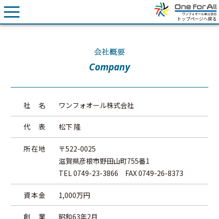
トップページへ戻る
会社概要
Company
社
名
ワンフォオール株式会社
代
表
松下 隆
所在地
〒
522-0025
滋賀県
彦根市
野田山町755番1
TEL
0749-23-3866
FAX
0749-26-8373
資本金
1,000万円
創
業
昭和63年2月