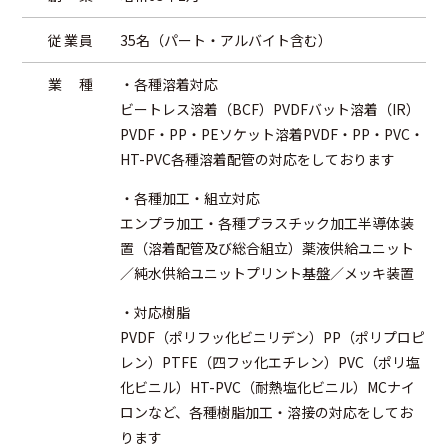
従業員
35名（パート・アルバイト含む）
業
種
・各種溶着対応
ビートレス溶着（BCF）PVDFバット溶着（IR）
PVDF・PP・PEソケット溶着PVDF・PP・PVC・
HT-PVC各種溶着配管の対応をしております
・各種加工・組立対応
エンプラ加工・各種プラスチック加工半導体装
置（溶着配管及び総合組立）薬液供給ユニット
／純水供給ユニットプリント基盤／メッキ装置
・対応樹脂
PVDF（ポリフッ化ビニリデン）PP（ポリプロピ
レン）PTFE（四フッ化エチレン）PVC（ポリ塩
化ビニル）HT-PVC（耐熱塩化ビニル）MCナイ
ロンなど、各種樹脂加工・溶接の対応をしてお
ります