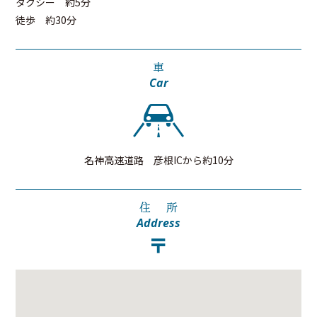
タクシー
約5分
徒歩
約30分
車
Car
名神高速道路
彦根ICから約10分
住
所
Address