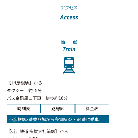
アクセス
Access
電
車
Train
【JR彦根駅】から
タクシー
約15分
バス金毘羅口下車
徒歩約10分
時刻表
路線図
料金表
※彦根駅3番乗り場から多賀線82・84番に乗車
【近江鉄道 多賀大社前駅】から